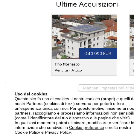
Ultime Acquisizioni
443.993 EUR
Fino Mornasco
Vendita - Attico
Mantieni impostazioni di de
Uso dei cookies
Questo sito fa uso di cookies. I nostri cookies (propri) e quelli d
nostri Partners (cookies di terzi) servono per poterti offrire
un'esperienza unica con noi. Per questo motivo, insieme ai nost
partners, raccogliamo e processiamo informazioni non sensibili
(come l'identificatore del tuo dispositivo o le pagine che visiti).
120.000 EUR
In qualsiasi momento potrai eliminare, modificare o verificare l
informazioni che condividi in
Cookie preference
o nella nostra
Fino Mornasco
Cookie Policy
e
Privacy Policy
.