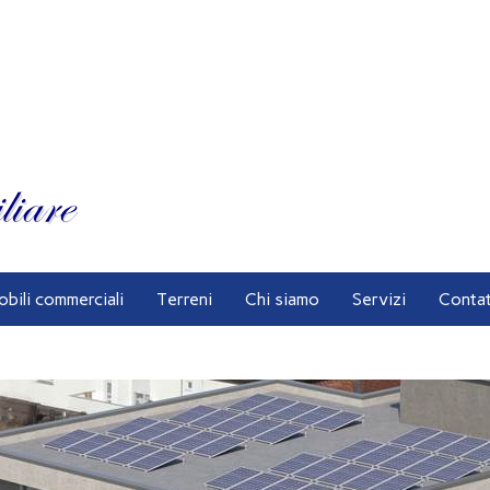
obili commerciali
Terreni
Chi siamo
Servizi
Contat