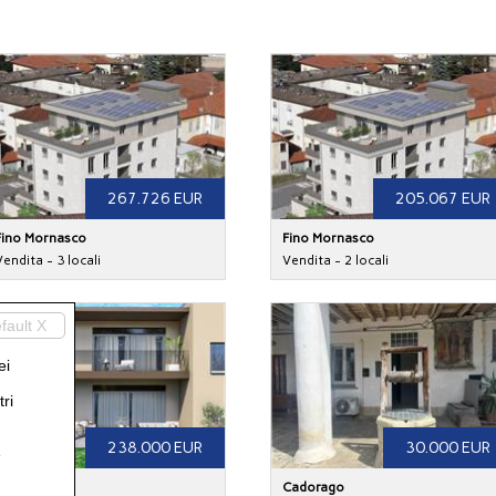
267.726 EUR
205.067 EUR
Fino Mornasco
Fino Mornasco
Vendita - 3 locali
Vendita - 2 locali
fault X
ei
ri
238.000 EUR
30.000 EUR
e
Guanzate
Cadorago