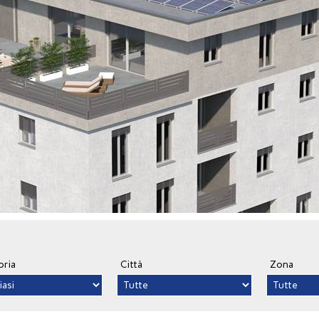
oria
Città
Zona