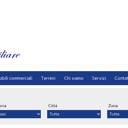
obili commerciali
Terreni
Chi siamo
Servizi
Contat
oria
Città
Zona