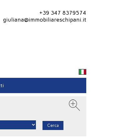
+39 347 8379574
giuliana@immobiliareschipani.it
ti
Cerca