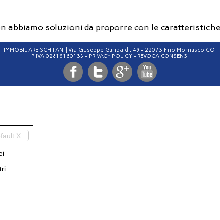
n abbiamo soluzioni da proporre con le caratteristiche
IMMOBILIARE SCHIPANI | Via Giuseppe Garibaldi, 49 - 22073 Fino Mornasco CO ‎
P.IVA 02816180133 -
PRIVACY POLICY
-
REVOCA CONSENSI
fault X
ei
ri
e